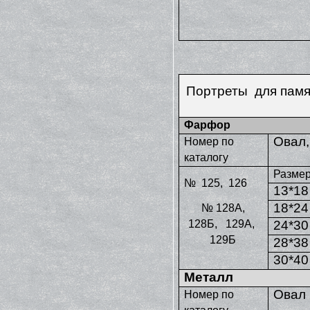
Портреты для памят
Фарфор
Овал,
Номер по
каталогу
Размер
№ 125, 126
13*18
18*24
№ 128А,
128Б, 129А,
24*30
129Б
28*38
30*40
Металл
Овал
Номер по