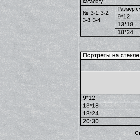
каталогу
Размер с
№ З-1, З-2,
9*12
З-3, З-4
13*18
18*24
Портреты на стекле
9*12
13*18
18*24
20*30
Ск