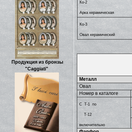
Ко-2
Арка керамическая
Ко-3
Овал керамический
Продукция из бронзы
"Caggiati"
Металл
Овал
Номер в каталоге
С Т-1 по
Т-12
включительно
Фарфор