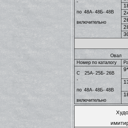
-
1
по 48А- 48Б- 48В
2
2
включительно
2
3
Овал
Номер по каталогу
Р
9
С 25А- 25Б- 26В
-
1
по 48А- 48Б- 48В
1
включительно
Худо
имити