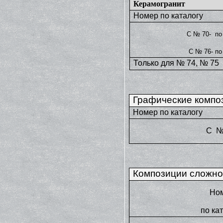
Керамогранит
Номер по каталогу
С № 70- по
С № 76- п
Только для № 74, № 75
Графические компо
Номер по каталогу
С №
Композиции сложно
Но
по ка