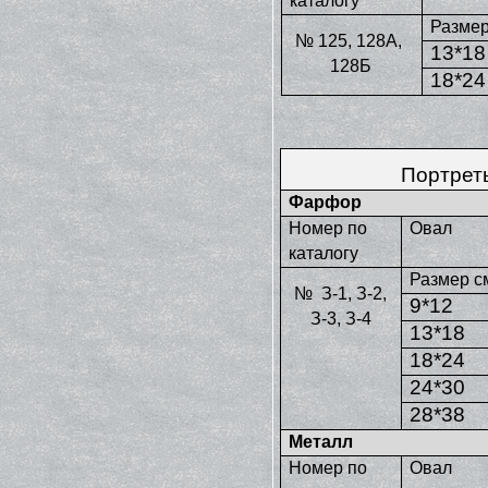
каталогу
Размер
№ 125, 128А,
13*18
128Б
18*24
Портрет
Фарфор
Номер по
Овал
каталогу
Размер с
№ З-1, З-2,
9*12
З-3, З-4
13*18
18*24
24*30
28*38
Металл
Номер по
Овал