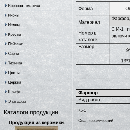
Военная тематика
Форма
О
Иконы
Фарфор,
Материал
Ислам
С И-1 п
Номер в
Кресты
включит
каталоге
Пейзажи
Размер
9
Свечи
13*
Техника
Цветы
Церкви
Шрифты
Фарфор
Вид работ
Эпитафии
Ко-1
Каталоги продукции
Овал керамический
Продукция из керамики.